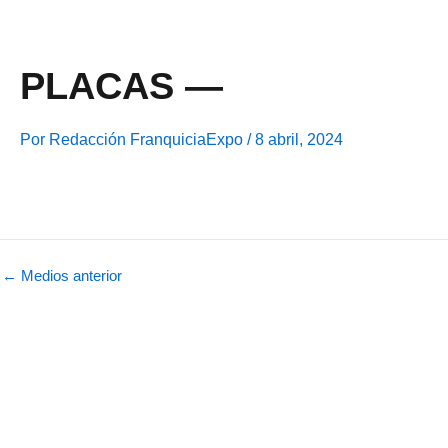
Ir
al
contenido
PLACAS —
Por
Redacción FranquiciaExpo
/
8 abril, 2024
←
Medios anterior