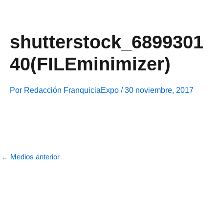
Ir
al
contenido
shutterstock_6899301
40(FILEminimizer)
Por
Redacción FranquiciaExpo
/
30 noviembre, 2017
←
Medios anterior