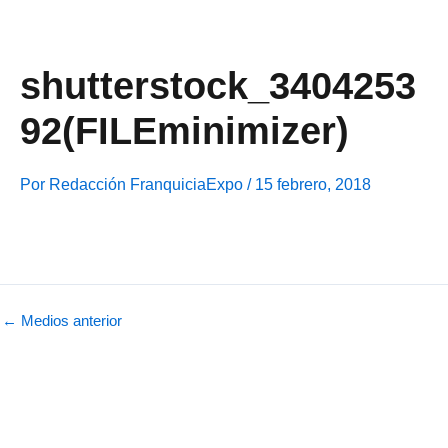
Ir
al
contenido
shutterstock_3404253
92(FILEminimizer)
Por
Redacción FranquiciaExpo
/
15 febrero, 2018
←
Medios anterior