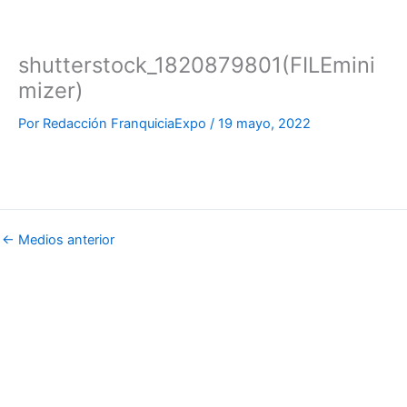
Ir
al
contenido
shutterstock_1820879801(FILEmini
mizer)
Por
Redacción FranquiciaExpo
/
19 mayo, 2022
←
Medios anterior