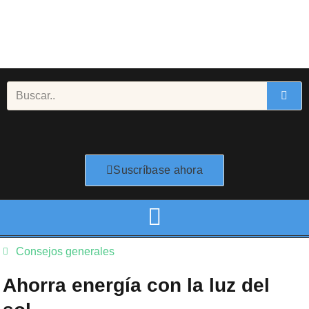
Ir
al
contenido
Buscar
Suscríbase ahora
Consejos generales
Ahorra energía con la luz del