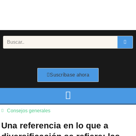
Ir
al
contenido
Buscar
Suscríbase ahora
Consejos generales
Una referencia en lo que a