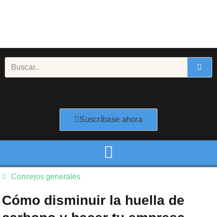
Ir
al
contenido
Buscar
Suscríbase ahora
Consejos generales
Cómo disminuir la huella de