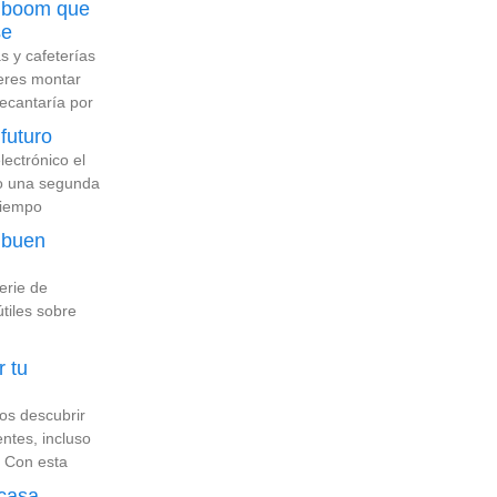
n boom que
se
s y cafeterías
ieres montar
ecantaría por
futuro
lectrónico el
do una segunda
tiempo
 buen
erie de
tiles sobre
 tu
os descubrir
entes, incluso
. Con esta
casa