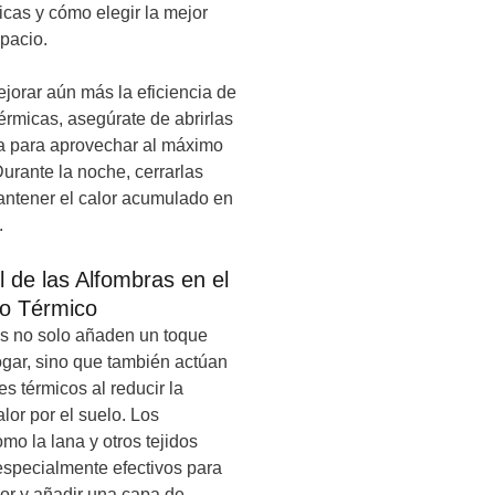
icas y cómo elegir la mejor
pacio.
ejorar aún más la eficiencia de
térmicas, asegúrate de abrirlas
ía para aprovechar al máximo
 Durante la noche, cerrarlas
ntener el calor acumulado en
.
l de las Alfombras en el
to Térmico
s no solo añaden un toque
hogar, sino que también actúan
s térmicos al reducir la
lor por el suelo. Los
mo la lana y otros tejidos
specialmente efectivos para
lor y añadir una capa de