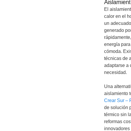
Aislamient
El aislamien
calor en el h
un adecuado 
generado por
rápidamente, 
energía para
cómoda. Exis
técnicas de 
adaptarse a 
necesidad.
Una alternati
aislamiento 
Crear Sur – 
de solución p
térmico sin l
reformas cos
innovadores 