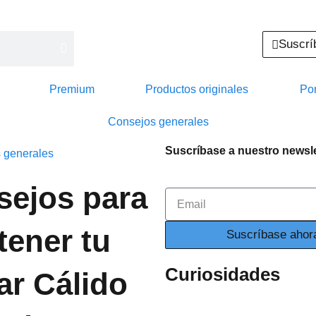
Suscrí
Premium
Productos originales
Por
Consejos generales
Suscríbase a nuestro newsle
 generales
sejos para
Email
ener tu
Suscríbase ahor
Curiosidades
r Cálido