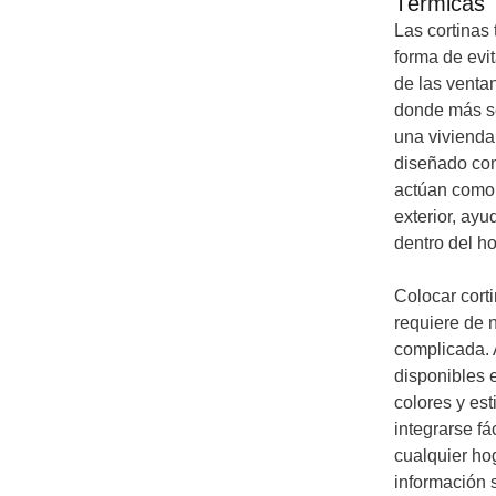
Térmicas
Las cortinas
forma de evit
de las venta
donde más s
una vivienda.
diseñado con
actúan como 
exterior, ay
dentro del ho
Colocar corti
requiere de 
complicada.
disponibles 
colores y est
integrarse f
cualquier hog
información 