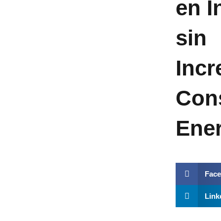
en I
sin
Incr
Con
Ener
Fac
Link