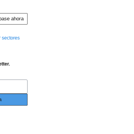
base ahora
 sectores
tter.
a