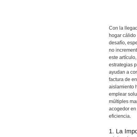
Con la llegad
hogar cálido
desafío, esp
no increment
este artícul
estrategias 
ayudan a cons
factura de e
aislamiento h
emplear solu
múltiples ma
acogedor en 
eficiencia.
1. La Imp