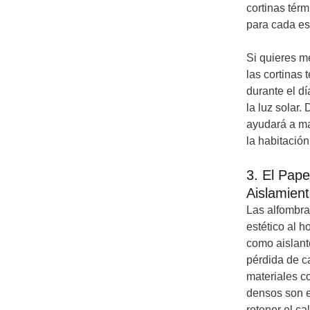
cortinas térm
para cada es
Si quieres m
las cortinas 
durante el d
la luz solar.
ayudará a ma
la habitación
3. El Pape
Aislamien
Las alfombra
estético al 
como aislante
pérdida de ca
materiales co
densos son e
retener el ca