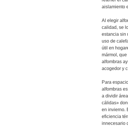
aislamiento e
Al elegir al
calidad, se l
estancia sin
uso de calef
útil en hoga
mármol, que 
alfombras ay
acogedor y c
Para espacio
alfombras es
a dividir ár
cálidas» don
en invierno. 
eficiencia té
innecesario 