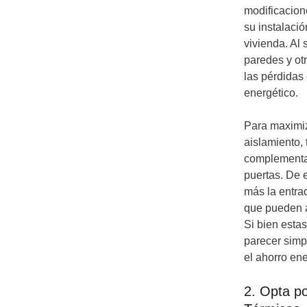
modificacione
su instalació
vivienda. Al 
paredes y ot
las pérdidas 
energético.
Para maximiza
aislamiento,
complementar
puertas. De 
más la entrad
que pueden af
Si bien est
parecer simpl
el ahorro en
2. Opta po