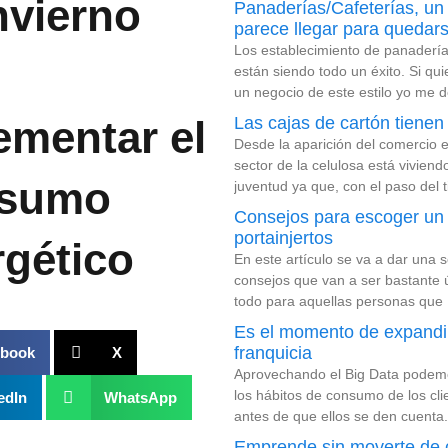
nvierno
Panaderías/Cafeterías, u
parece llegar para quedar
Los establecimiento de panadería
están siendo todo un éxito. Si qu
un negocio de este estilo yo me d
ementar el
Las cajas de cartón tienen 
Desde la aparición del comercio e
sector de la celulosa está vivien
sumo
juventud ya que, con el paso del 
Consejos para escoger un
portainjertos
gético
En este artículo se va a dar una s
consejos que van a ser bastante ú
todo para aquellas personas que
Es el momento de expandir
franquicia
ebook
X
Aprovechando el Big Data podem
los hábitos de consumo de los cli
edIn
WhatsApp
antes de que ellos se den cuenta
Emprende sin moverte de 