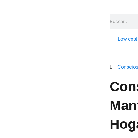
Ir
al
Buscar
contenido
Low cost
Consejos
Con
Mant
Hoga