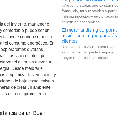
¿A qué no sabías que existen ne
franquicia, muy rentables a partir
mínima inversión y que ofrecen i
beneficios económicos?
a del invierno, mantener el
El merchandising corporat
 y confortable puede ser un
acción con la que ganará
ecialmente cuando se busca
clientes
ar el consumo energético. En
Nos ha tocado vivir en una etapa 
o, exploraremos diversas
evolución en la que la competenc
prácticas y accesibles que
mayor en todos los ámbitos
ervar el calor sin elevar la
nergía. Desde mejorar el
asta optimizar la ventilación y
ciones de bajo coste, existen
neras de crear un ambiente
casa sin comprometer la
ortancia de un Buen