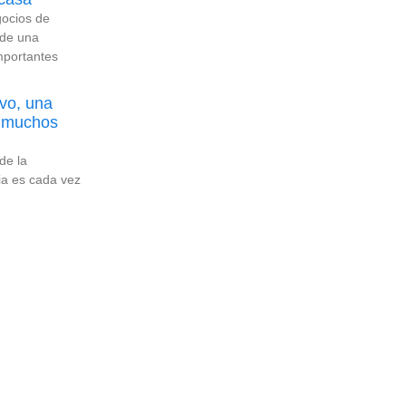
gocios de
 de una
mportantes
ivo, una
s muchos
de la
ia es cada vez